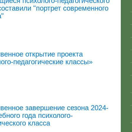
иеся психолого-педагогического
составили "портрет современного
а"
венное открытие проекта
ого-педагогические классы»
венное завершение сезона 2024-
ебного года психолого-
ического класса