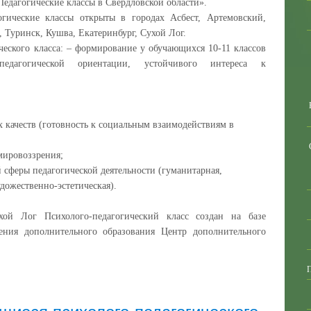
Педагогические классы в Свердловской области».
огические классы открыты в городах Асбест, Артемовский,
, Туринск, Кушва, Екатеринбург, Сухой Лог.
ческого класса: – формирование у обучающихся 10-11 классов
о-педагогической ориентации, устойчивого интереса к
 качеств (готовность к социальным взаимодействиям в
мировоззрения;
 сферы педагогической деятельности (гуманитарная,
удожественно-эстетическая).
ой Лог Психолого-педагогический класс создан на базе
ения дополнительного образования Центр дополнительного