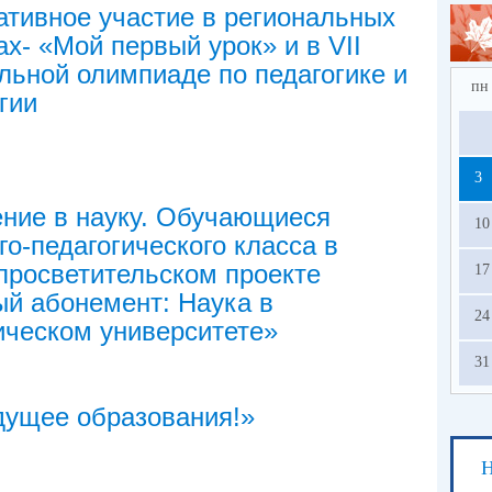
ативное участие в региональных
ах- «Мой первый урок» и в VII
льной олимпиаде по педагогике и
пн
гии
3
ние в науку. Обучающиеся
10
го-педагогического класса в
просветительском проекте
17
й абонемент: Наука в
24
ическом университете»
31
дущее образования!»
Н