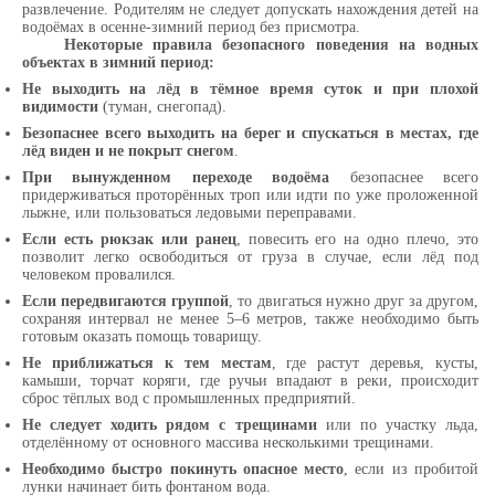
развлечение. Родителям не следует допускать нахождения детей на
водоёмах в осенне-зимний период без присмотра.
Некоторые правила безопасного поведения на водных
объектах в зимний период:
Не выходить на лёд в тёмное время суток и при плохой
видимости
(туман, снегопад).
Безопаснее всего выходить на берег и спускаться в местах, где
лёд виден и не покрыт снегом
.
При вынужденном переходе водоёма
безопаснее всего
придерживаться проторённых троп или идти по уже проложенной
лыжне, или пользоваться ледовыми переправами.
Если есть рюкзак или ранец
, повесить его на одно плечо, это
позволит легко освободиться от груза в случае, если лёд под
человеком провалился.
Если передвигаются группой
, то двигаться нужно друг за другом,
сохраняя интервал не менее 5–6 метров, также необходимо быть
готовым оказать помощь товарищу.
Не приближаться к тем местам
, где растут деревья, кусты,
камыши, торчат коряги, где ручьи впадают в реки, происходит
сброс тёплых вод с промышленных предприятий.
Не следует ходить рядом с трещинами
или по участку льда,
отделённому от основного массива несколькими трещинами.
Необходимо быстро покинуть опасное место
, если из пробитой
лунки начинает бить фонтаном вода.