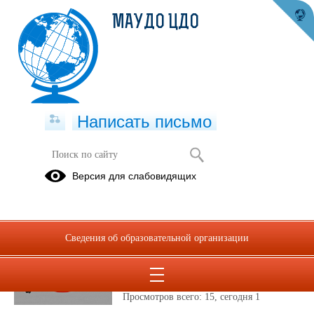
МАУДО ЦДО
Написать письмо
Публикации за Май 2026
Версия для слабовидящих
31.05.2026
31 мая отмечается
Сведения об образовательной организации
Всемирный день без
табака
Просмотров всего:
15
, сегодня
1